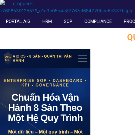
Skip
to
content
PORTAL AIG
HRM
SOP
COMPLIANCE
PRO
Q