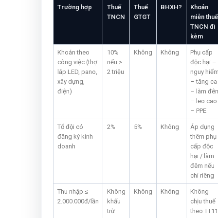
Trường hợp
Thuế
Thuế
BHXH?
Khoản
TNCN
GTGT
miễn thuế
TNCN đi
kèm
Khoán theo
10%
Không
Không
Phụ cấp
công việc (thợ
nếu >
độc hại –
lắp LED, pano,
2 triệu
nguy hiể
xây dựng,
– tăng ca
điện)
– làm đê
– leo cao
– PPE
Tổ đội có
2%
5%
Không
Áp dụng
đăng ký kinh
thêm phụ
doanh
cấp độc
hại / làm
đêm nếu
chi riêng
Thu nhập ≤
Không
Không
Không
Không
2.000.000đ/lần
khấu
chịu thuế
trừ
theo TT1