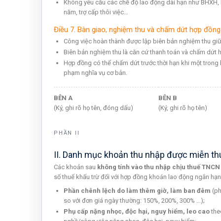
Không yêu cầu các chế độ lao động dài hạn như BHXH,
năm, trợ cấp thôi việc…
Điều 7. Bàn giao, nghiệm thu và chấm dứt hợp đồng
Công việc hoàn thành được lập biên bản nghiệm thu giữ
Biên bản nghiệm thu là căn cứ thanh toán và chấm dứt 
Hợp đồng có thể chấm dứt trước thời hạn khi một trong h
phạm nghĩa vụ cơ bản.
BÊN A
BÊN B
(Ký, ghi rõ họ tên, đóng dấu)
(Ký, ghi rõ họ tên)
PHẦN II
II. Danh mục khoản thu nhập được miễn t
Các khoản sau
không tính vào thu nhập chịu thuế TNCN
số thuế khấu trừ đối với hợp đồng khoán lao động ngắn hạn
Phần chênh lệch do làm thêm giờ, làm ban đêm
(ph
so với đơn giá ngày thường: 150%, 200%, 300% …);
Phụ cấp nặng nhọc, độc hại, nguy hiểm, leo cao
the