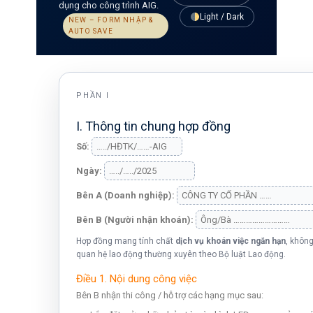
dụng cho công trình AIG.
Light / Dark
NEW – FORM NHẬP &
AUTO SAVE
PHẦN I
I. Thông tin chung hợp đồng
Số:
Ngày:
Bên A (Doanh nghiệp):
Bên B (Người nhận khoán):
Hợp đồng mang tính chất
dịch vụ khoán việc ngắn hạn
, khôn
quan hệ lao động thường xuyên theo Bộ luật Lao động.
Điều 1. Nội dung công việc
Bên B nhận thi công / hỗ trợ các hạng mục sau: