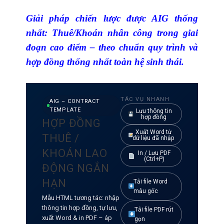
Giải pháp chiến lược được AIG thống
nhất: Thuê/Khoán nhân công trong giai
đoạn cao điểm – theo chuẩn quy trình và
hợp đồng thống nhất toàn hệ sinh thái.
TÁC VỤ NHANH
AIG – CONTRACT
TEMPLATE
Lưu thông tin
hợp đồng
HỢP ĐỒNG
Xuất Word từ
THUÊ /
dữ liệu đã nhập
KHOÁN LAO
In / Lưu PDF
(Ctrl+P)
ĐỘNG NGẮN
HẠN
Tải file Word
mẫu gốc
Mẫu HTML tương tác: nhập
thông tin hợp đồng, tự lưu,
Tải file PDF rút
xuất Word & in PDF – áp
gọn