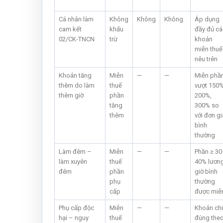
Cá nhân làm
Không
Không
Không
Áp dụng
cam kết
khấu
đầy đủ cá
02/CK-TNCN
trừ
khoản
miễn thuế
nêu trên
Khoản tăng
Miễn
—
—
Miễn phầ
thêm do làm
thuế
vượt 150%
thêm giờ
phần
200%,
tăng
300% so
thêm
với đơn gi
bình
thường
Làm đêm –
Miễn
—
—
Phần ≥ 3
làm xuyên
thuế
40% lươn
đêm
phần
giờ bình
phụ
thường
cấp
được miễ
Phụ cấp độc
Miễn
—
—
Khoản chi
hại – nguy
thuế
đúng the