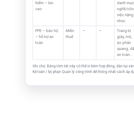
hiểm – leo
danh mục
cao
nghề/côn
việc nặng
nhọc
PPE – bảo hộ
Miễn
—
—
Trang bị
– hỗ trợ an
thuế
giày, mũ,
toàn
áo phản
quang, d
an toàn…
Ghi chú: Bảng tóm tắt này có thể in kèm hợp đồng, dán tại vă
Kế toán / bộ phận Quản lý công trình để thống nhất cách áp d