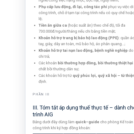
nghề/công việc nặng nhọc, độc hại, nguy hiểm;
Phụ cấp lưu động, đi lại, công tác phí
phục vụ việc d
công trình, chỗ ở tạm tại công trình nếu có quy chế hoặ
lệ;
Tiền ăn giữa ca
(hoặc suất ăn) theo chế độ, tối đa
730.000đ/người/tháng nếu chi bằng tiền mặt;
Khoản hỗ trợ trang bị bảo hộ lao động (PPE)
: quần á
tay, giày, dây an toàn, mũ bảo hộ, áo phản quang…;
Khoản hỗ trợ tai nạn lao động, bệnh nghề nghiệp
do 
chi trả;
Các khoản
bồi thường hợp đồng, bồi thường thiệt hại
chất bồi thường dân sự;
Các khoản hỗ trợ từ
quỹ phúc lợi, quỹ xã hội – từ thiệ
định.
PHẦN III
III. Tóm tắt áp dụng thuế thực tế – dành c
trình AIG
Bảng dưới đây dùng làm
quick–guide
cho phòng Kế toán 
công trình khi ký hợp đồng khoán: