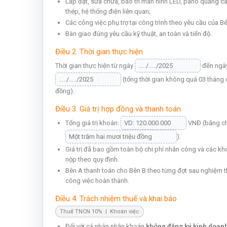
Lắp đặt, sửa chữa, bảo trì màn hình LED, pano quảng cá
thép, hệ thống điện liên quan;
Các công việc phụ trợ tại công trình theo yêu cầu của B
Bàn giao đúng yêu cầu kỹ thuật, an toàn và tiến độ.
Điều 2. Thời gian thực hiện
Thời gian thực hiện từ ngày
đến ngà
(tổng thời gian không quá 03 tháng
đồng).
Điều 3. Giá trị hợp đồng và thanh toán
Tổng giá trị khoán:
VNĐ (bằng c
).
Giá trị đã bao gồm toàn bộ chi phí nhân công và các kh
nộp theo quy định.
Bên A thanh toán cho Bên B theo từng đợt sau nghiệm t
công việc hoàn thành.
Điều 4. Trách nhiệm thuế và khai báo
Thuế TNCN 10% | Khoán việc
Đối với cá nhân nhận khoán
không đăng ký kinh doan