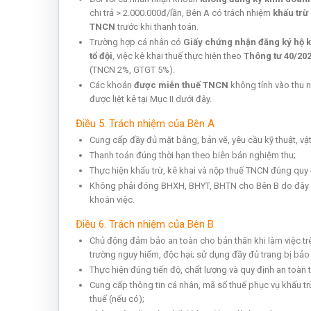
chi trả > 2.000.000đ/lần, Bên A có trách nhiệm
khấu trừ
TNCN
trước khi thanh toán.
Trường hợp cá nhân có
Giấy chứng nhận đăng ký hộ k
tổ đội
, việc kê khai thuế thực hiện theo
Thông tư 40/20
(TNCN 2%, GTGT 5%).
Các khoản
được miễn thuế TNCN
không tính vào thu n
được liệt kê tại Mục II dưới đây.
Điều 5. Trách nhiệm của Bên A
Cung cấp đầy đủ mặt bằng, bản vẽ, yêu cầu kỹ thuật, vật
Thanh toán đúng thời hạn theo biên bản nghiệm thu;
Thực hiện khấu trừ, kê khai và nộp thuế TNCN đúng quy 
Không phải đóng BHXH, BHYT, BHTN cho Bên B do đây 
khoán việc.
Điều 6. Trách nhiệm của Bên B
Chủ động đảm bảo an toàn cho bản thân khi làm việc tr
trường nguy hiểm, độc hại; sử dụng đầy đủ trang bị bảo
Thực hiện đúng tiến độ, chất lượng và quy định an toàn t
Cung cấp thông tin cá nhân, mã số thuế phục vụ khấu tr
thuế (nếu có);